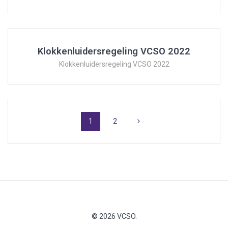
Klokkenluidersregeling VCSO 2022
Klokkenluidersregeling VCSO 2022
Posts
Page
Page
1
2
navigation
© 2026 VCSO.